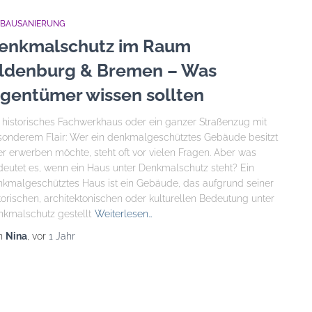
TBAUSANIERUNG
enkmalschutz im Raum
ldenburg & Bremen – Was
igentümer wissen sollten
historisches Fachwerkhaus oder ein ganzer Straßenzug mit
onderem Flair: Wer ein denkmalgeschütztes Gebäude besitzt
r erwerben möchte, steht oft vor vielen Fragen. Aber was
eutet es, wenn ein Haus unter Denkmalschutz steht? Ein
kmalgeschütztes Haus ist ein Gebäude, das aufgrund seiner
torischen, architektonischen oder kulturellen Bedeutung unter
kmalschutz gestellt
Weiterlesen…
n
Nina
, vor
1 Jahr