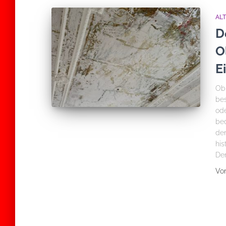
AL
D
O
E
Ob 
bes
ode
bed
den
his
Den
Vo