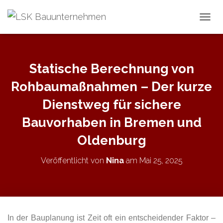
N
A
V
I
G
Statische Berechnung von
A
T
Rohbaumaßnahmen – Der kurze
I
O
Dienstweg für sichere
N
Bauvorhaben in Bremen und
U
M
Oldenburg
S
C
H
Veröffentlicht von
Nina
am
Mai 25, 2025
A
L
T
E
N
In der Bauplanung ist Zeit oft ein entscheidender Faktor –