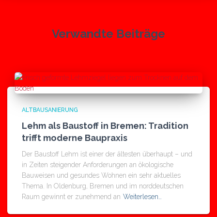
Verwandte Beiträge
ALTBAUSANIERUNG
Lehm als Baustoff in Bremen: Tradition
trifft moderne Baupraxis
Der Baustoff Lehm ist einer der ältesten überhaupt – und
in Zeiten steigender Anforderungen an ökologische
Bauweisen und gesundes Wohnen ein sehr aktuelles
Thema. In Oldenburg, Bremen und im norddeutschen
Raum gewinnt er zunehmend an
Weiterlesen…