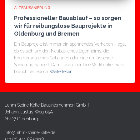
ALTBAUSANIERUNG
Professioneller Bauablauf – so sorgen
wir für reibungslose Bauprojekte in
Oldenburg und Bremen
Ein Bauprojekt ist immer ein spannendes Vorhaben – egal
ob es sich um den Neubau eines Eigenheims, die
Erweiterung eines Gebäudes oder eine umfassende
Sanierung handelt. Damit aus einer Idee Wirklichkeit wird,
braucht es jedoch
Weiterlesen…
Lehm Steine Kelle Bauunternehmen GmbH
Johann-Justus-Weg 65A
26127 Oldenburg
info@lehm-steine-kelle.de
+49 (0) 441 8852528