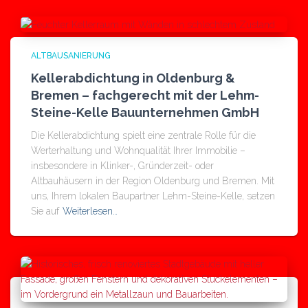
ALTBAUSANIERUNG
Kellerabdichtung in Oldenburg &
Bremen – fachgerecht mit der Lehm-
Steine-Kelle Bauunternehmen GmbH
Die Kellerabdichtung spielt eine zentrale Rolle für die
Werterhaltung und Wohnqualität Ihrer Immobilie –
insbesondere in Klinker-, Gründerzeit- oder
Altbauhäusern in der Region Oldenburg und Bremen. Mit
uns, Ihrem lokalen Baupartner Lehm-Steine-Kelle, setzen
Sie auf
Weiterlesen…