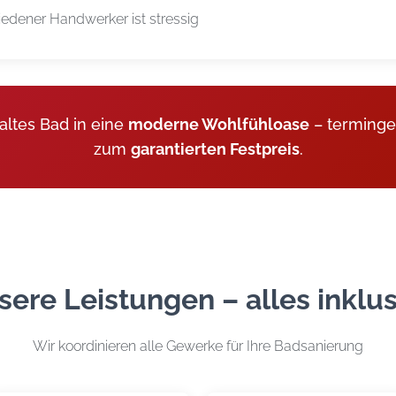
iedener Handwerker ist stressig
altes Bad in eine
moderne Wohlfühloase
– terminger
zum
garantierten Festpreis
.
sere Leistungen – alles inklus
Wir koordinieren alle Gewerke für Ihre Badsanierung