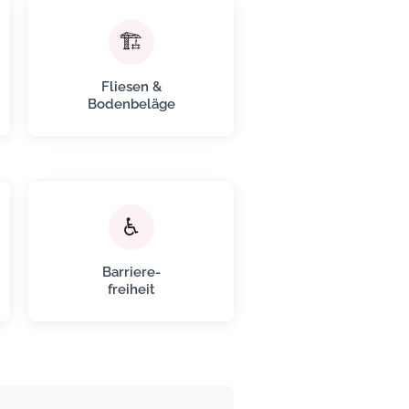
🏗️
Fliesen &
Bodenbeläge
♿
Barriere-
freiheit