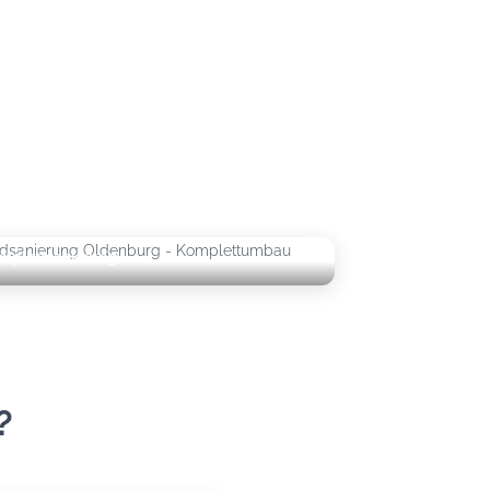
mplettsanierung
?